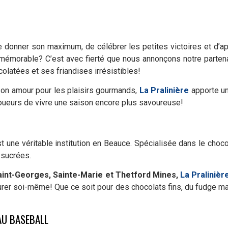
 donner son maximum, de célébrer les petites victoires et d’ap
 mémorable? C’est avec fierté que nous annonçons notre parten
latées et ses friandises irrésistibles!
on amour pour les plaisirs gourmands,
La Pralinière
apporte un
oueurs de vivre une saison encore plus savoureuse!
t une véritable institution en Beauce. Spécialisée dans le choco
s sucrées.
aint-Georges, Sainte-Marie et Thetford Mines,
La Pralinièr
rer soi-même! Que ce soit pour des chocolats fins, du fudge ma
AU BASEBALL