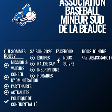
ASSOCIATION
BASEBALL
MINEUR SUD
DE LA BEAUCE
QUI SOMMES-
SAISON 2026
FACEBOOK
NOUS JOINDRE
NOUS?
ÉQUIPES
NOUS
ABMSG@HOTM
MISSION &
RALLYE CAP
SUIVRE
VALEURS
INSCRIPTIONS
CONSEIL
HORAIRES
D'ADMINITRATION
PARTENAIRES
ACTUALITÉS
POLITIQUE DE
CONFIDENTIALITÉ